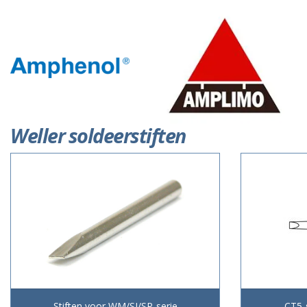
Weller soldeerstiften
Stiften voor WM/SI/SP-serie
CT5-