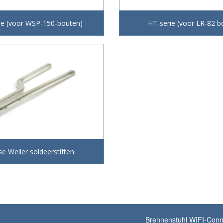
ie (voor WSP-150-bouten)
HT-serie (voor LR-82 b
se Weller soldeerstiften
Brennenstuhl WIFI-Conn