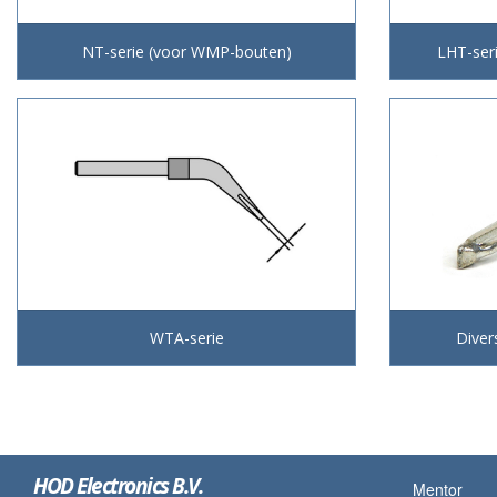
NT-serie (voor WMP-bouten)
LHT-ser
WTA-serie
Diver
HOD Electronics B.V.
Mentor