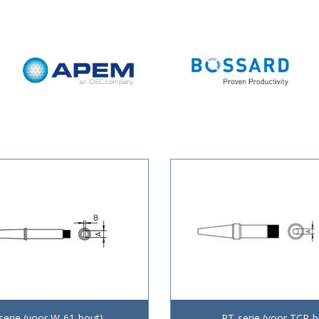
serie (voor W-61-bout)
PT-serie (voor TCP-b