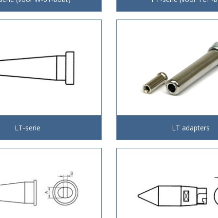
LT-serie
LT adapters