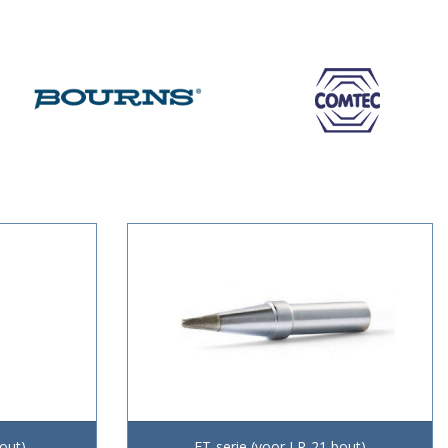
out)
ET-serie (voor LR-21 bout)