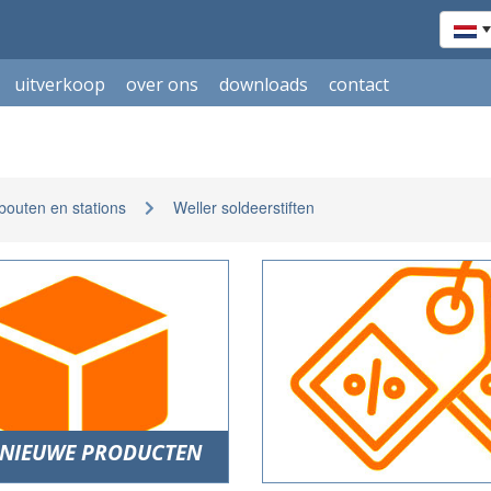
uitverkoop
over ons
downloads
contact
outen en stations
Weller soldeerstiften
NIEUWE PRODUCTEN