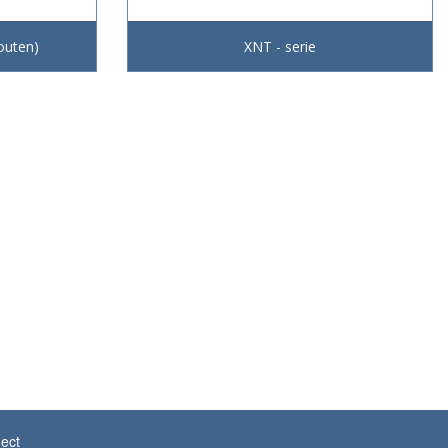
outen)
XNT - serie
ect