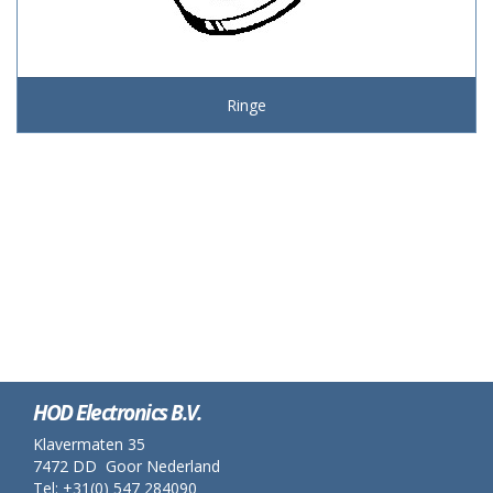
Ringe
HOD Electronics B.V.
Klavermaten 35
7472 DD Goor Nederland
Tel: +31(0) 547 284090